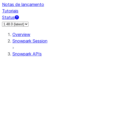
Notas de lançamento
Tutoriais
Status
Overview
Snowpark Session
Snowpark APIs
Input/Output
DataFrame
Column
Data Types