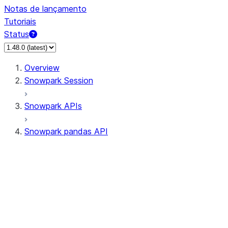
Notas de lançamento
Tutoriais
Status
Overview
Snowpark Session
Snowpark APIs
Snowpark pandas API
All supported APIs
Session
Input/Output