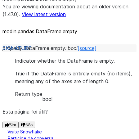
You are viewing documentation about an older version
(1.47.0).
View latest version
modin.pandas.DataFrame.empty
property
DataFrame.
empty
:
bool
[source]
Indicator whether the DataFrame is empty.
True if the DataFrame is entirely empty (no items),
meaning any of the axes are of length 0.
Return type
bool
Esta página foi útil?
Sim
Não
Visite Snowflake
Participe da conversa