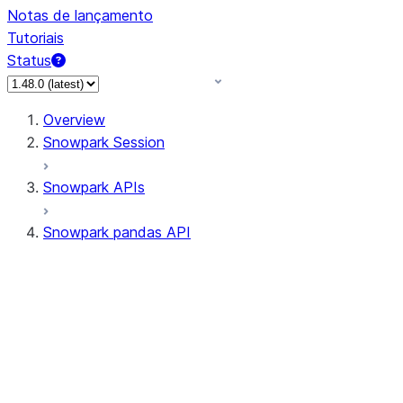
Notas de lançamento
Tutoriais
Status
Overview
Snowpark Session
Snowpark APIs
Snowpark pandas API
All supported APIs
Session
Input/Output