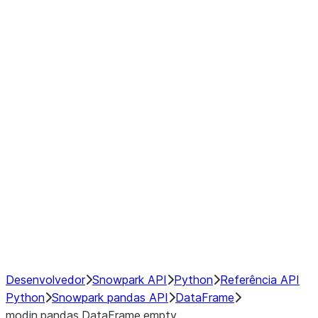
Window
GroupBy
Resampling
Interoperability with third party libraries
Hybrid Execution
NumPy Interoperability
Performance Recommendations
Desenvolvedor
Snowpark API
Python
Referência API
Python
Snowpark pandas API
DataFrame
modin.pandas.DataFrame.empty