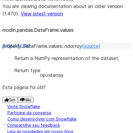
You are viewing documentation about an older version
(1.47.0).
View latest version
modin.pandas.DataFrame.values
property
DataFrame.
values
:
ndarray
[source]
Return a NumPy representation of the dataset.
Return type
np.ndarray
Esta página foi útil?
Sim
Não
Visite Snowflake
Participe da conversa
Como desenvolver com Snowflake
Compartilhe seu feedback
Leia as novidades em nosso blog