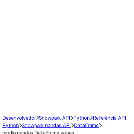
Window
GroupBy
Resampling
Interoperability with third party libraries
Hybrid Execution
NumPy Interoperability
Performance Recommendations
Desenvolvedor
Snowpark API
Python
Referência API
Python
Snowpark pandas API
DataFrame
modin.pandas.DataFrame.values