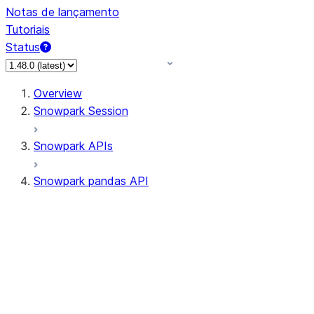
Notas de lançamento
Tutoriais
Status
Overview
Snowpark Session
Snowpark APIs
Snowpark pandas API
All supported APIs
Session
Input/Output