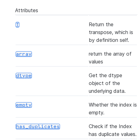
Serie
Attributes
([axis, skipna])
Retu
argmin
Return the
T
posi
transpose, which is
the 
by definition self.
valu
Serie
return the array of
array
values
(dtype[, copy])
Crea
astype
Inde
Get the dtype
dtype
valu
object of the
to d
underlying data.
([name, deep])
Mak
copy
Whether the index is
empty
copy
empty.
obje
Check if the Index
has_duplicates
()
Mak
delete
has duplicate values.
Inde