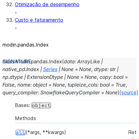
Otimização de desempenho
Custo e faturamento
modin.pandas.Index
class
modin.pandas.
Index
(
data
:
ArrayLike
|
native_pd.Index
|
Series
|
None
=
None
,
dtype
:
str
|
np.dtype
|
ExtensionDtype
|
None
=
None
,
copy
:
bool
=
False
,
name
:
object
=
None
,
tupleize_cols
:
bool
=
True
,
query_compiler
:
SnowflakeQueryCompiler
=
None
)
[source]
Bases:
object
Methods
(*args, **kwargs)
Retu
all