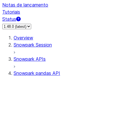
Notas de lançamento
Tutoriais
Status
Overview
Snowpark Session
Snowpark APIs
Snowpark pandas API
All supported APIs
Session
Input/Output