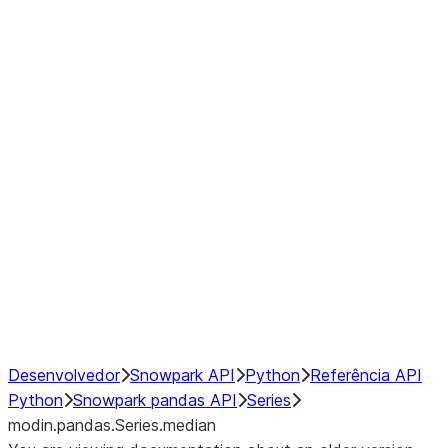
Window
GroupBy
Resampling
Interoperability with third party libraries
Hybrid Execution
NumPy Interoperability
Performance Recommendations
Desenvolvedor
Snowpark API
Python
Referência API
Python
Snowpark pandas API
Series
modin.pandas.Series.median