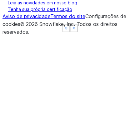
Leia as novidades em nosso blog
Tenha sua própria certificação
Aviso de privacidade
Termos do site
Configurações de
cookies
©
2026
Snowflake, Inc.
Todos os direitos
See more
See more
Show less
Show less
reservados
.