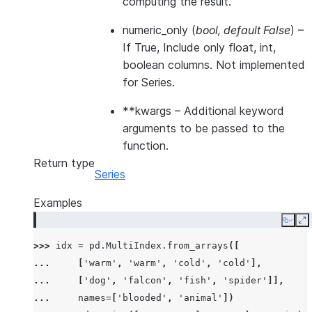
computing the result.
numeric_only
(
bool
,
default False
) –
If True, Include only float, int,
boolean columns. Not implemented
for Series.
**kwargs
– Additional keyword
arguments to be passed to the
function.
Return type
Series
Examples
Copy
E
>>> 
idx
=
pd
.
MultiIndex
.
from_arrays
([
... 
[
'warm'
,
'warm'
,
'cold'
,
'cold'
],
... 
[
'dog'
,
'falcon'
,
'fish'
,
'spider'
]],
... 
names
=
[
'blooded'
,
'animal'
])