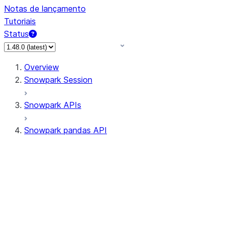
Notas de lançamento
Tutoriais
Status
Overview
Snowpark Session
Snowpark APIs
Snowpark pandas API
All supported APIs
Session
Input/Output