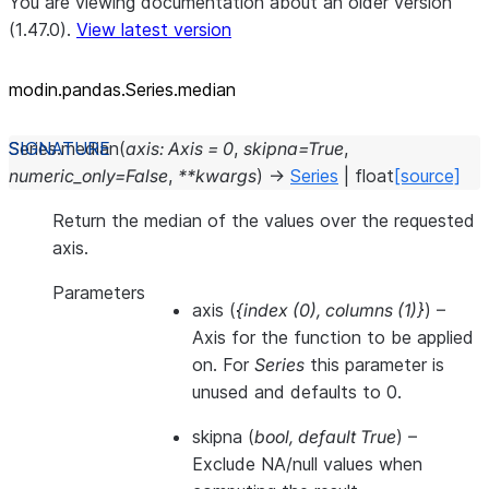
You are viewing documentation about an older version
(1.47.0).
View latest version
modin.pandas.Series.median
Series.
median
(
axis
:
Axis
=
0
,
skipna
=
True
,
numeric_only
=
False
,
**
kwargs
)
→
Series
|
float
[source]
Return the median of the values over the requested
axis.
Parameters
axis
(
{index
(
0
)
,
columns
(
1
)
}
) –
Axis for the function to be applied
on. For
Series
this parameter is
unused and defaults to 0.
skipna
(
bool
,
default True
) –
Exclude NA/null values when