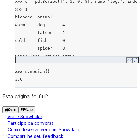
>>> 
s
=
pd
.
Series
([
4
,
2
,
0
,
8
],
name
=
'legs'
,
index
>>> 
s
blooded  animal
warm     dog       4
         falcon    2
cold     fish      0
         spider    8
Name: legs, dtype: int64
Copy
E
>>> 
s
.
median
()
3.0
Esta página foi útil?
Sim
Não
Visite Snowflake
Participe da conversa
Como desenvolver com Snowflake
Compartilhe seu feedback