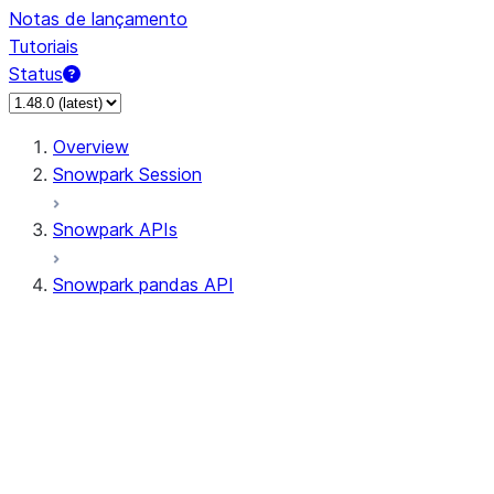
Notas de lançamento
Tutoriais
Status
Overview
Snowpark Session
Snowpark APIs
Snowpark pandas API
All supported APIs
Session
Input/Output