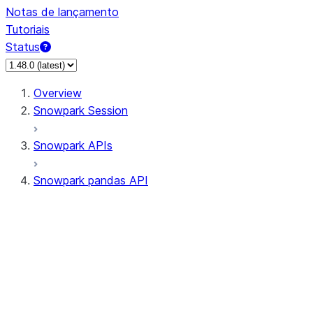
Notas de lançamento
Tutoriais
Status
Overview
Snowpark Session
Snowpark APIs
Snowpark pandas API
All supported APIs
Session
Input/Output