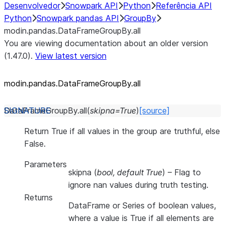
Desenvolvedor
Snowpark API
Python
Referência API
Python
Snowpark pandas API
GroupBy
modin.pandas.DataFrameGroupBy.all
You are viewing documentation about an older version
(1.47.0).
View latest version
modin.pandas.DataFrameGroupBy.all
DataFrameGroupBy.
all
(
skipna
=
True
)
[source]
Return True if all values in the group are truthful, else
False.
Parameters
skipna
(
bool
,
default True
) – Flag to
ignore nan values during truth testing.
Returns
DataFrame or Series of boolean values,
where a value is True if all elements are