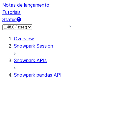
Notas de lançamento
Tutoriais
Status
Overview
Snowpark Session
Snowpark APIs
Snowpark pandas API
All supported APIs
Session
Input/Output