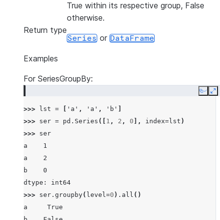
True within its respective group, False
otherwise.
Return type
or
Series
DataFrame
Examples
For SeriesGroupBy:
Copy
E
>>> 
lst
=
[
'a'
,
'a'
,
'b'
]
>>> 
ser
=
pd
.
Series
([
1
,
2
,
0
],
index
=
lst
)
>>> 
ser
a    1
a    2
b    0
dtype: int64
>>> 
ser
.
groupby
(
level
=
0
)
.
all
()
a     True
b    False