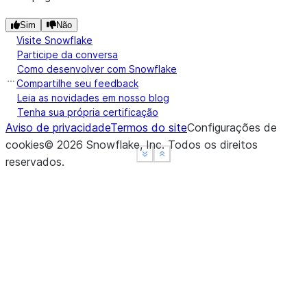
Sim
Não
Visite Snowflake
Participe da conversa
Como desenvolver com Snowflake
Compartilhe seu feedback
Leia as novidades em nosso blog
Tenha sua própria certificação
Aviso de privacidade
Termos do site
Configurações de
cookies
©
2026
Snowflake, Inc.
Todos os direitos
See more
See more
Show less
Show less
reservados
.