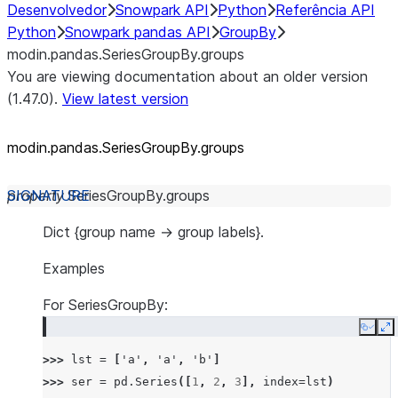
Desenvolvedor
Snowpark API
Python
Referência API
Python
Snowpark pandas API
GroupBy
modin.pandas.SeriesGroupBy.groups
You are viewing documentation about an older version
(1.47.0).
View latest version
modin.pandas.SeriesGroupBy.groups
property
SeriesGroupBy.
groups
Dict {group name -> group labels}.
Examples
For SeriesGroupBy:
Copy
E
>>> 
lst
=
[
'a'
,
'a'
,
'b'
]
>>> 
ser
=
pd
.
Series
([
1
,
2
,
3
],
index
=
lst
)