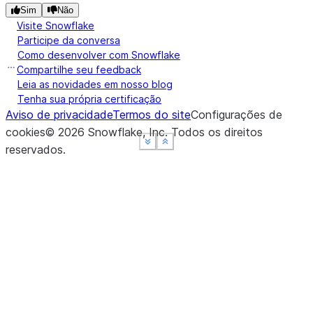
Sim
Não
Visite Snowflake
Participe da conversa
Como desenvolver com Snowflake
Compartilhe seu feedback
Leia as novidades em nosso blog
Tenha sua própria certificação
Aviso de privacidade
Termos do site
Configurações de
cookies
©
2026
Snowflake, Inc.
Todos os direitos
See more
See more
See more
Show less
Show less
Show less
reservados
.