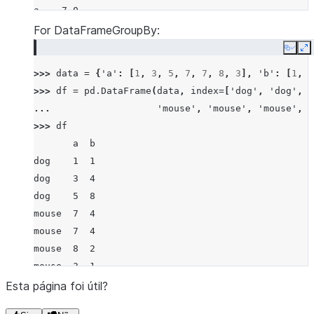
a    7.0
b    3.0
For DataFrameGroupBy:
dtype: float64
Copy
E
>>> 
data
=
{
'a'
:
[
1
,
3
,
5
,
7
,
7
,
8
,
3
],
'b'
:
[
1
,
4
>>> 
df
=
pd
.
DataFrame
(
data
,
index
=
[
'dog'
,
'dog'
,
'
... 
'mouse'
,
'mouse'
,
'mouse'
,
'
>>> 
df
       a  b
dog    1  1
dog    3  4
dog    5  8
mouse  7  4
mouse  7  4
mouse  8  2
mouse  3  1
>>> 
df
.
groupby
(
level
=
0
)
.
median
()
Esta página foi útil?
         a    b