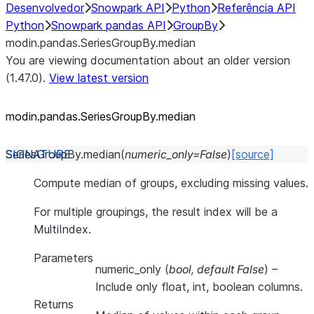
Desenvolvedor
Snowpark API
Python
Referência API
Python
Snowpark pandas API
GroupBy
modin.pandas.SeriesGroupBy.median
You are viewing documentation about an older version
(1.47.0).
View latest version
modin.pandas.SeriesGroupBy.median
SeriesGroupBy.
median
(
numeric_only
=
False
)
[source]
Compute median of groups, excluding missing values.
For multiple groupings, the result index will be a
MultiIndex.
Parameters
numeric_only
(
bool
,
default False
) –
Include only float, int, boolean columns.
Returns