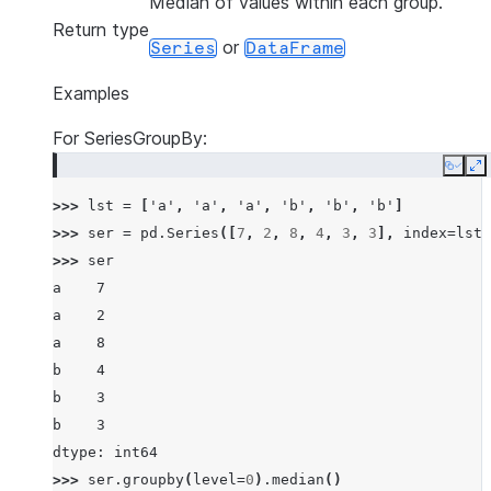
Median of values within each group.
Return type
or
Series
DataFrame
Examples
For SeriesGroupBy:
Copy
E
>>> 
lst
=
[
'a'
,
'a'
,
'a'
,
'b'
,
'b'
,
'b'
]
>>> 
ser
=
pd
.
Series
([
7
,
2
,
8
,
4
,
3
,
3
],
index
=
lst
)
>>> 
ser
a    7
a    2
a    8
b    4
b    3
b    3
dtype: int64
>>> 
ser
.
groupby
(
level
=
0
)
.
median
()