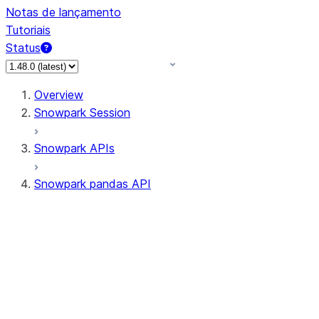
Notas de lançamento
Tutoriais
Status
Overview
Snowpark Session
Snowpark APIs
Snowpark pandas API
All supported APIs
Session
Input/Output