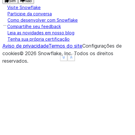
Sim
Não
dog    3.0  4.0
Visite Snowflake
mouse  7.0  3.0
Participe da conversa
Como desenvolver com Snowflake
Compartilhe seu feedback
Leia as novidades em nosso blog
Tenha sua própria certificação
Aviso de privacidade
Termos do site
Configurações de
cookies
©
2026
Snowflake, Inc.
Todos os direitos
See more
See more
Show less
Show less
reservados
.