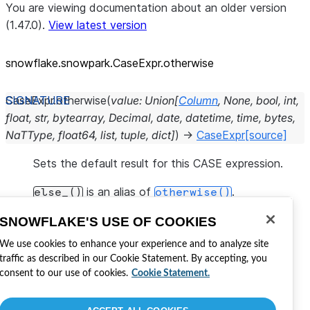
You are viewing documentation about an older version
(1.47.0).
View latest version
snowflake.snowpark.CaseExpr.otherwise
CaseExpr.
otherwise
(
value
:
Union
[
Column
,
None
,
bool
,
int
,
float
,
str
,
bytearray
,
Decimal
,
date
,
datetime
,
time
,
bytes
,
NaTType
,
float64
,
list
,
tuple
,
dict
]
)
→
CaseExpr
[source]
Sets the default result for this CASE expression.
is an alias of
.
else_()
otherwise()
Esta página foi útil?
SNOWFLAKE'S USE OF COOKIES
We use cookies to enhance your experience and to analyze site
Sim
Não
traffic as described in our Cookie Statement. By accepting, you
Visite Snowflake
consent to our use of cookies.
Cookie Statement.
Participe da conversa
Como desenvolver com Snowflake
Compartilhe seu feedback