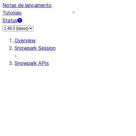
Notas de lançamento
Tutoriais
Status
Overview
Snowpark Session
Snowpark APIs
Input/Output
DataFrame
Column
Column
CaseExpr