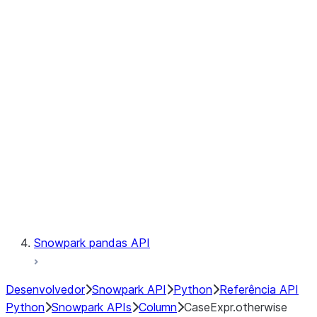
Files
Catalog
LINEAGE
Context
Exceptions
Testing
Snowpark pandas API
Desenvolvedor
Snowpark API
Python
Referência API
Python
Snowpark APIs
Column
CaseExpr.otherwise