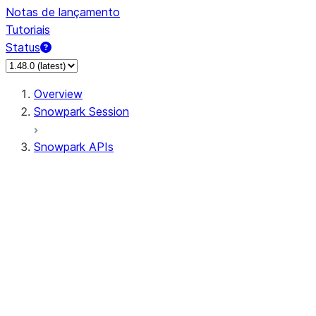
Notas de lançamento
Tutoriais
Status
Overview
Snowpark Session
Snowpark APIs
Input/Output
DataFrame
Column
Column
CaseExpr