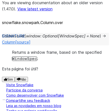
You are viewing documentation about an older version
(1.47.0).
View latest version
snowflake.snowpark.Column.over
Column.
over
(
window
:
Optional
[
WindowSpec
]
=
None
)
→
Column
[source]
Returns a window frame, based on the specified
.
WindowSpec
Esta página foi útil?
Sim
Não
Visite Snowflake
Participe da conversa
Como desenvolver com Snowflake
Compartilhe seu feedback
Leia as novidades em nosso blog
Tenha sua própria certificação