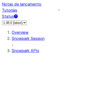
Notas de lançamento
Tutoriais
Status
Overview
Snowpark Session
Snowpark APIs
Input/Output
DataFrame
Column
Column
CaseExpr