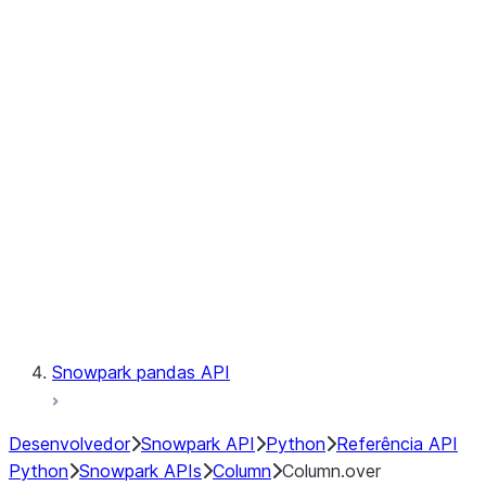
Files
Catalog
LINEAGE
Context
Exceptions
Testing
Snowpark pandas API
Desenvolvedor
Snowpark API
Python
Referência API
Python
Snowpark APIs
Column
Column.over