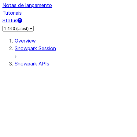
Notas de lançamento
Tutoriais
Status
Overview
Snowpark Session
Snowpark APIs
Input/Output
DataFrame
Column
Column
CaseExpr