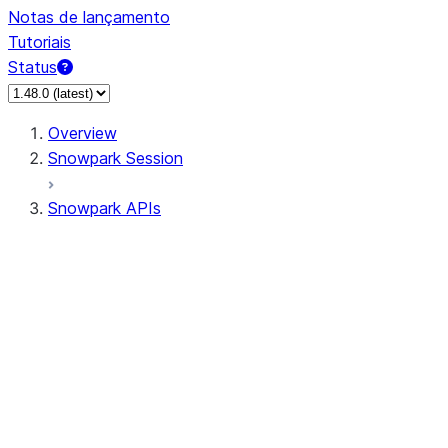
Notas de lançamento
Tutoriais
Status
Overview
Snowpark Session
Snowpark APIs
Input/Output
DataFrame
DataFrame
DataFrameNaFunctions
DataFrameStatFunctions
DataFrameAnalyticsFunctions