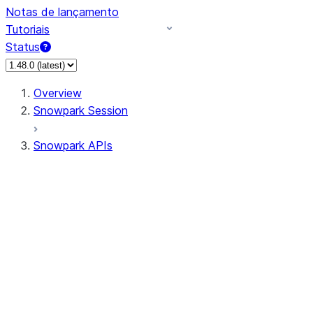
Notas de lançamento
Tutoriais
Status
Overview
Snowpark Session
Snowpark APIs
Input/Output
DataFrame
DataFrame
DataFrameNaFunctions
DataFrameStatFunctions
DataFrameAnalyticsFunctions