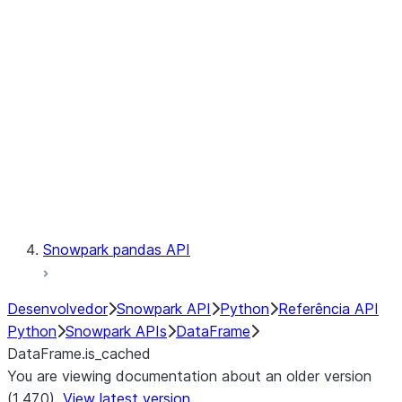
Catalog
LINEAGE
Context
Exceptions
Testing
Snowpark pandas API
Desenvolvedor
Snowpark API
Python
Referência API
Python
Snowpark APIs
DataFrame
DataFrame.is_cached
You are viewing documentation about an older version
(1.47.0).
View latest version