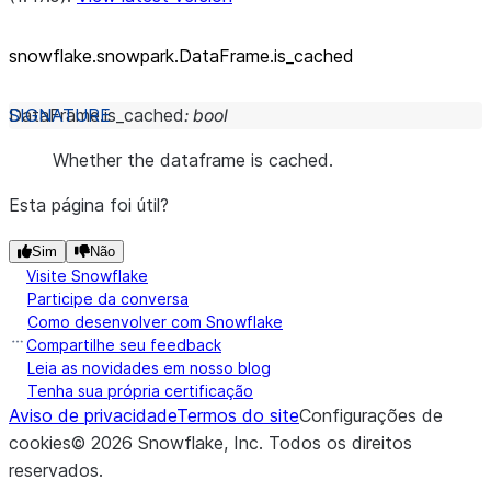
snowflake.snowpark.DataFrame.is_
cached
DataFrame.
is_cached
:
bool
Whether the dataframe is cached.
Esta página foi útil?
Sim
Não
Visite Snowflake
Participe da conversa
Como desenvolver com Snowflake
Compartilhe seu feedback
Leia as novidades em nosso blog
Tenha sua própria certificação
Aviso de privacidade
Termos do site
Configurações de
cookies
©
2026
Snowflake, Inc.
Todos os direitos
reservados
.