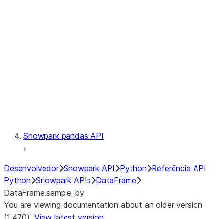
Catalog
LINEAGE
Context
Exceptions
Testing
Snowpark pandas API
Desenvolvedor
Snowpark API
Python
Referência API
Python
Snowpark APIs
DataFrame
DataFrame.sample_by
You are viewing documentation about an older version
(1.47.0).
View latest version