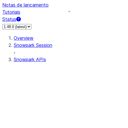
Notas de lançamento
Tutoriais
Status
Overview
Snowpark Session
Snowpark APIs
Input/Output
DataFrame
DataFrame
DataFrameNaFunctions
DataFrameStatFunctions
DataFrameAnalyticsFunctions