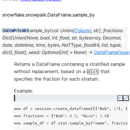
snowflake.snowpark.DataFrame.sample_
by
DataFrame.
sample_by
(
col
:
Union
[
Column
,
str
]
,
fractions
:
Dict
[
Union
[
None
,
bool
,
int
,
float
,
str
,
bytearray
,
Decimal
,
date
,
datetime
,
time
,
bytes
,
NaTType
,
float64
,
list
,
tuple
,
dict
]
,
float
]
,
seed
:
Optional
[
int
]
=
None
)
→
DataFrame
[sour
Returns a DataFrame containing a stratified sample
without replacement, based on a
that
dict
specifies the fraction for each stratum.
Example:
Copy
E
>>> 
df
=
session
.
create_dataframe
([(
"Bob"
,
17
),
(
"
>>> 
fractions
=
{
"Bob"
:
0.5
,
"Nico"
:
1.0
}
>>> 
sample_df
=
df
.
stat
.
sample_by
(
"name"
,
fraction