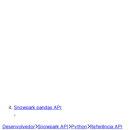
Observability
Files
Catalog
LINEAGE
Context
Exceptions
Testing
Snowpark pandas API
Desenvolvedor
Snowpark API
Python
Referência API