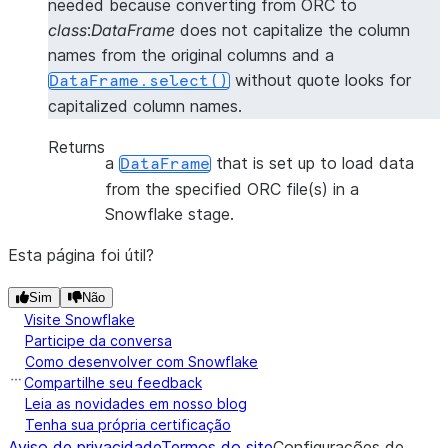
needed because converting from ORC to
class
:
DataFrame
does not capitalize the column
names from the original columns and a
without quote looks for
DataFrame.select()
capitalized column names.
Returns
a
that is set up to load data
DataFrame
from the specified ORC file(s) in a
Snowflake stage.
Esta página foi útil?
Sim
Não
Visite Snowflake
Participe da conversa
Como desenvolver com Snowflake
Compartilhe seu feedback
Leia as novidades em nosso blog
Tenha sua própria certificação
Aviso de privacidade
Termos do site
Configurações de