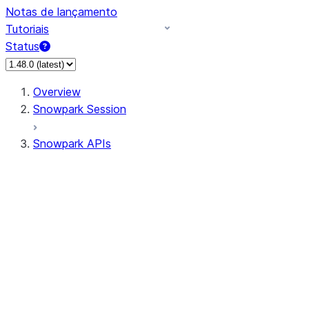
Notas de lançamento
Tutoriais
Status
Overview
Snowpark Session
Snowpark APIs
Input/Output
DataFrameReader
DataFrameWriter
FileOperation
PutResult
GetResult
ListResult