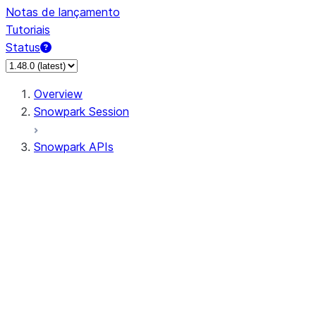
Notas de lançamento
Tutoriais
Status
Overview
Snowpark Session
Snowpark APIs
Input/Output
DataFrameReader
DataFrameWriter
FileOperation
PutResult
GetResult
ListResult