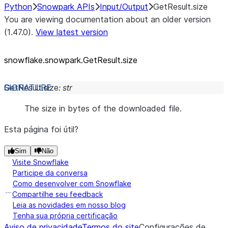
Python
Snowpark APIs
Input/Output
GetResult.size
You are viewing documentation about an older version
(1.47.0).
View latest version
snowflake.snowpark.GetResult.size
GetResult.
size
:
str
The size in bytes of the downloaded file.
Esta página foi útil?
Sim
Não
Visite Snowflake
Participe da conversa
Como desenvolver com Snowflake
Compartilhe seu feedback
Leia as novidades em nosso blog
Tenha sua própria certificação
Aviso de privacidade
Termos do site
Configurações de