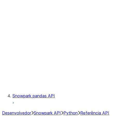
Observability
Files
Catalog
LINEAGE
Context
Exceptions
Testing
Snowpark pandas API
Desenvolvedor
Snowpark API
Python
Referência API