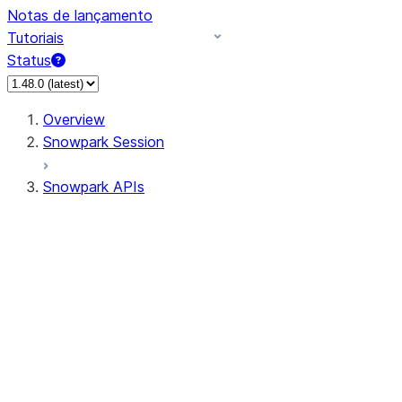
Notas de lançamento
Tutoriais
Status
Overview
Snowpark Session
Snowpark APIs
Input/Output
DataFrameReader
DataFrameWriter
FileOperation
PutResult
GetResult
ListResult