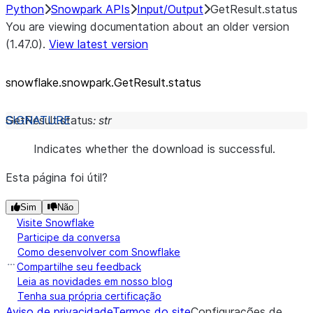
Python
Snowpark APIs
Input/Output
GetResult.status
You are viewing documentation about an older version
(1.47.0).
View latest version
snowflake.snowpark.GetResult.status
GetResult.
status
:
str
Indicates whether the download is successful.
Esta página foi útil?
Sim
Não
Visite Snowflake
Participe da conversa
Como desenvolver com Snowflake
Compartilhe seu feedback
Leia as novidades em nosso blog
Tenha sua própria certificação
Aviso de privacidade
Termos do site
Configurações de