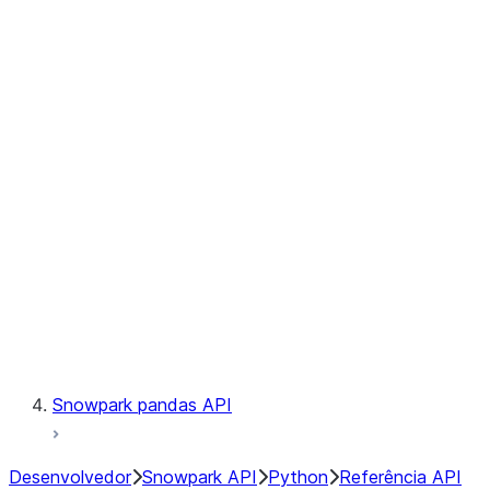
Observability
Files
Catalog
LINEAGE
Context
Exceptions
Testing
Snowpark pandas API
Desenvolvedor
Snowpark API
Python
Referência API