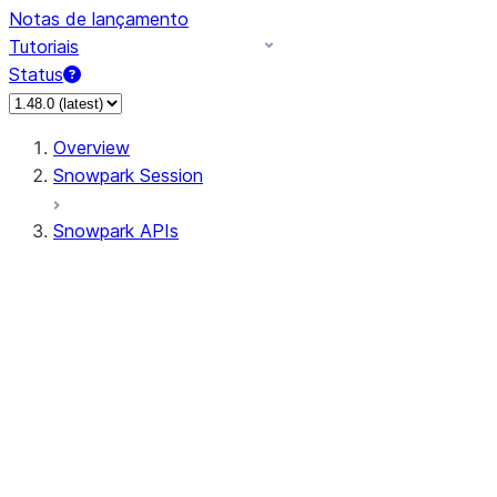
Notas de lançamento
Tutoriais
Status
Overview
Snowpark Session
Snowpark APIs
Input/Output
DataFrameReader
DataFrameWriter
FileOperation
PutResult
GetResult
ListResult