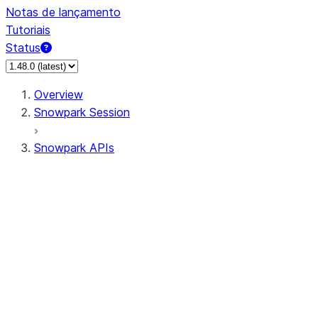
Notas de lançamento
Tutoriais
Status
Overview
Snowpark Session
Snowpark APIs
Input/Output
DataFrame
Column
Data Types