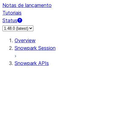
Notas de lançamento
Tutoriais
Status
Overview
Snowpark Session
Snowpark APIs
Input/Output
DataFrame
Column
Data Types