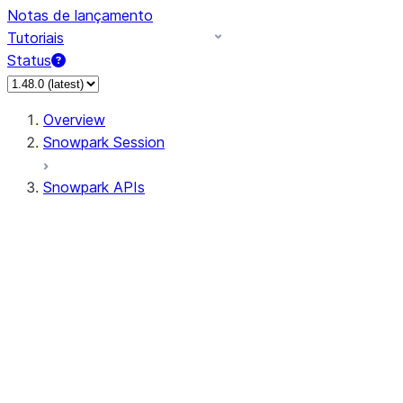
Notas de lançamento
Tutoriais
Status
Overview
Snowpark Session
Snowpark APIs
Input/Output
DataFrame
Column
Data Types