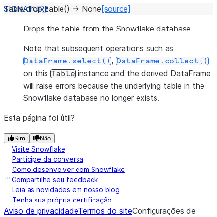
Table.
drop_table
(
)
→
None
[source]
Drops the table from the Snowflake database.
Note that subsequent operations such as
,
DataFrame.select()
DataFrame.collect()
on this
instance and the derived DataFrame
Table
will raise errors because the underlying table in the
Snowflake database no longer exists.
Esta página foi útil?
Sim
Não
Visite Snowflake
Participe da conversa
Como desenvolver com Snowflake
Compartilhe seu feedback
Leia as novidades em nosso blog
Tenha sua própria certificação
Aviso de privacidade
Termos do site
Configurações de