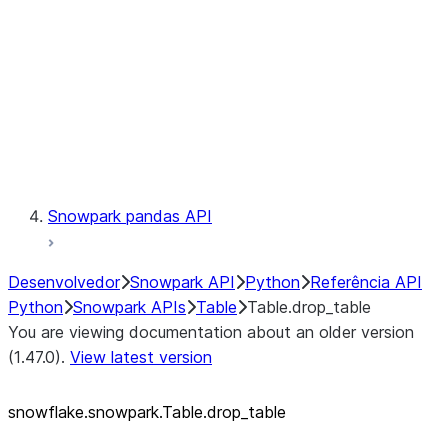
LINEAGE
Context
Exceptions
Testing
Snowpark pandas API
Desenvolvedor
Snowpark API
Python
Referência API
Python
Snowpark APIs
Table
Table.drop_table
You are viewing documentation about an older version
(1.47.0).
View latest version
snowflake.snowpark.Table.drop_
table