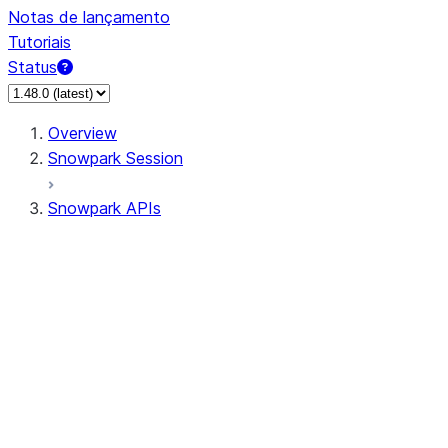
Notas de lançamento
Tutoriais
Status
Overview
Snowpark Session
Snowpark APIs
Input/Output
DataFrame
Column
Data Types