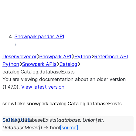
Exceptions
Testing
Snowpark pandas API
Desenvolvedor
Snowpark API
Python
Referência API
Python
Snowpark APIs
Catalog
catalog.Catalog.databaseExists
You are viewing documentation about an older version
(1.47.0).
View latest version
snowflake.snowpark.catalog.Catalog.databaseExists
Catalog.
databaseExists
(
database
:
Union
[
str
,
DatabaseModel
]
)
→
bool
[source]