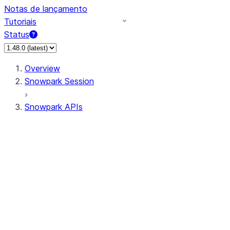
Notas de lançamento
Tutoriais
Status
Overview
Snowpark Session
Snowpark APIs
Input/Output
DataFrame
Column
Data Types