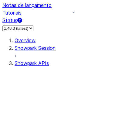
Notas de lançamento
Tutoriais
Status
Overview
Snowpark Session
Snowpark APIs
Input/Output
DataFrame
Column
Data Types