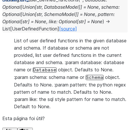
Optional
[
Union
[
str
,
DatabaseModel
]
]
=
None
,
schema
:
Optional
[
Union
[
str
,
SchemaModel
]
]
=
None
,
pattern
:
Optional
[
str
]
=
None
,
like
:
Optional
[
str
]
=
None
)
→
List
[
UserDefinedFunction
]
[source]
List of user defined functions in the given database
and schema. If database or schema are not
provided, list user defined functions in the current
database and schema. :param database: database
name or
object. Defaults to None.
Database
:param schema: schema name or
object.
Schema
Defaults to None. :param pattern: the python regex
pattern of name to match. Defaults to None.
:param like: the sql style pattern for name to match.
Default to None.
Esta página foi útil?