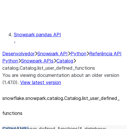
Exceptions
Testing
Snowpark pandas API
Desenvolvedor
Snowpark API
Python
Referência API
Python
Snowpark APIs
Catalog
catalog.Catalog.list_user_defined_functions
You are viewing documentation about an older version
(1.47.0).
View latest version
snowflake.snowpark.catalog.Catalog.list_
user_
defined_
functions
Catalog.
list_user_defined_functions
(
*
,
database
: