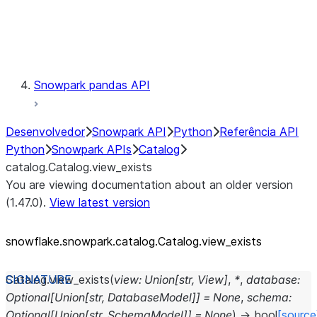
Exceptions
Testing
Snowpark pandas API
Desenvolvedor
Snowpark API
Python
Referência API
Python
Snowpark APIs
Catalog
catalog.Catalog.view_exists
You are viewing documentation about an older version
(1.47.0).
View latest version
snowflake.snowpark.catalog.Catalog.view_
exists
Catalog.
view_exists
(
view
:
Union
[
str
,
View
]
,
*
,
database
:
Optional
[
Union
[
str
,
DatabaseModel
]
]
=
None
,
schema
:
Optional
[
Union
[
str
,
SchemaModel
]
]
=
None
)
→
bool
[source