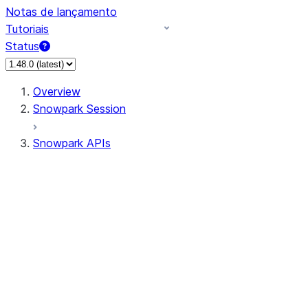
Notas de lançamento
Tutoriais
Status
Overview
Snowpark Session
Snowpark APIs
Input/Output
DataFrame
Column
Data Types