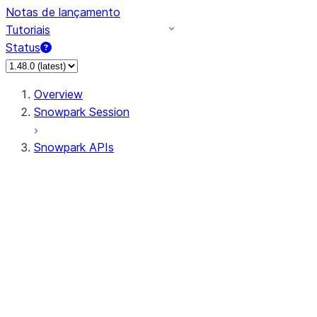
Notas de lançamento
Tutoriais
Status
Overview
Snowpark Session
Snowpark APIs
Input/Output
DataFrame
Column
Data Types