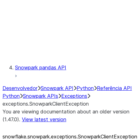
exceptions.SnowparkSQLUnexpe
exceptions.SnowparkServerExce
exceptions.SnowparkSessionEx
exceptions.SnowparkTableExce
exceptions.SnowparkUploadFile
exceptions.SnowparkUploadUdf
Testing
Snowpark pandas API
Desenvolvedor
Snowpark API
Python
Referência API
Python
Snowpark APIs
Exceptions
exceptions.SnowparkClientException
You are viewing documentation about an older version
(1.47.0).
View latest version
snowflake.snowpark.exceptions.SnowparkClientException