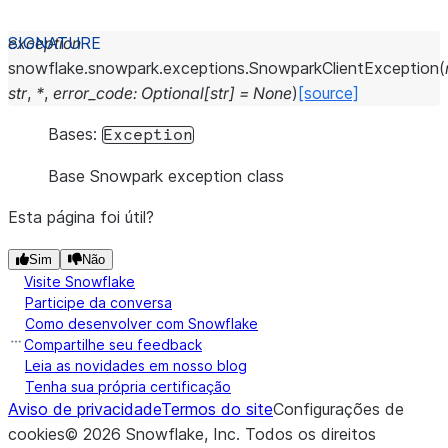
exception
snowflake.snowpark.exceptions.
SnowparkClientException
(
str
,
*
,
error_code
:
Optional
[
str
]
=
None
)
[source]
Bases:
Exception
Base Snowpark exception class
Esta página foi útil?
Sim
Não
Visite Snowflake
Participe da conversa
Como desenvolver com Snowflake
Compartilhe seu feedback
Leia as novidades em nosso blog
Tenha sua própria certificação
Aviso de privacidade
Termos do site
Configurações de
cookies
©
2026
Snowflake, Inc.
Todos os direitos