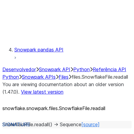
Context
Exceptions
Testing
Snowpark pandas API
Desenvolvedor
Snowpark API
Python
Referência API
Python
Snowpark APIs
Files
files.SnowflakeFile.readall
You are viewing documentation about an older version
(1.47.0).
View latest version
snowflake.snowpark.files.SnowflakeFile.readall
SnowflakeFile.
readall
(
)
→
Sequence
[source]