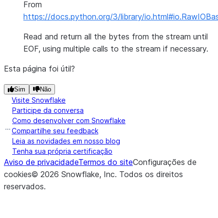
From
https://docs.python.org/3/library/io.html#io.RawIOBas
Read and return all the bytes from the stream until
EOF, using multiple calls to the stream if necessary.
Esta página foi útil?
Sim
Não
Visite Snowflake
Participe da conversa
Como desenvolver com Snowflake
Compartilhe seu feedback
Leia as novidades em nosso blog
Tenha sua própria certificação
Aviso de privacidade
Termos do site
Configurações de
cookies
©
2026
Snowflake, Inc.
Todos os direitos
reservados
.