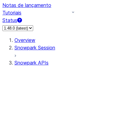
Notas de lançamento
Tutoriais
Status
Overview
Snowpark Session
Snowpark APIs
Input/Output
DataFrame
Column
Data Types