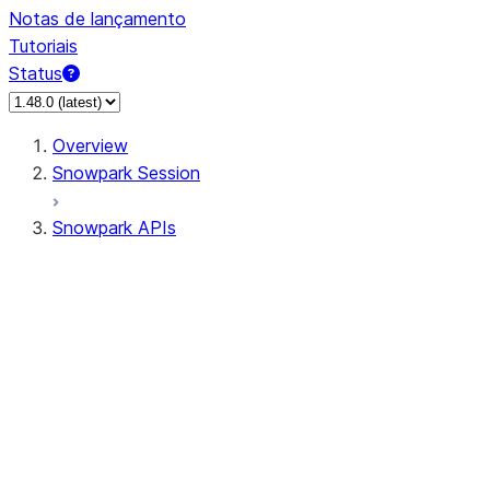
Notas de lançamento
Tutoriais
Status
Overview
Snowpark Session
Snowpark APIs
Input/Output
DataFrame
Column
Data Types