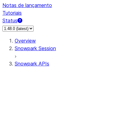
Notas de lançamento
Tutoriais
Status
Overview
Snowpark Session
Snowpark APIs
Input/Output
DataFrame
Column
Data Types