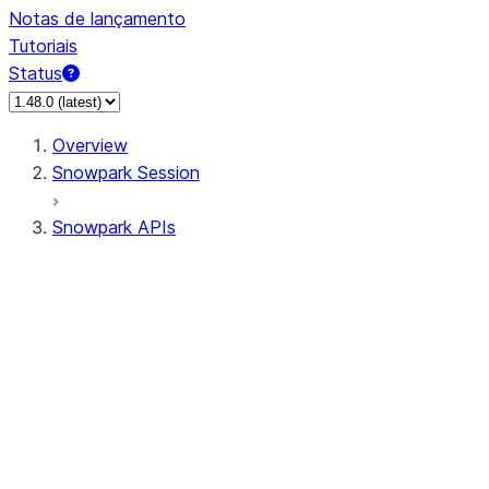
Notas de lançamento
Tutoriais
Status
Overview
Snowpark Session
Snowpark APIs
Input/Output
DataFrame
Column
Data Types