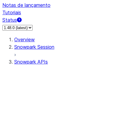
Notas de lançamento
Tutoriais
Status
Overview
Snowpark Session
Snowpark APIs
Input/Output
DataFrame
Column
Data Types