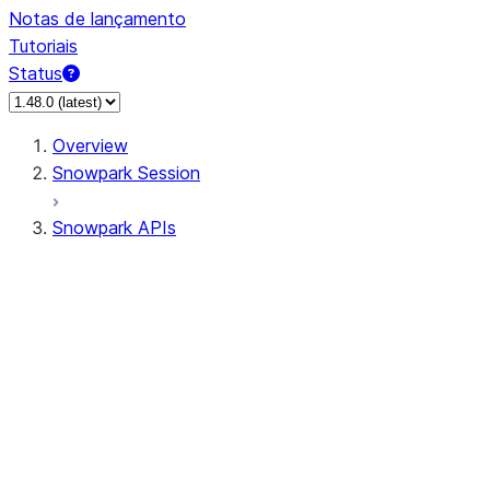
Notas de lançamento
Tutoriais
Status
Overview
Snowpark Session
Snowpark APIs
Input/Output
DataFrame
Column
Data Types