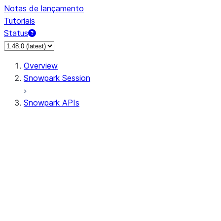
Notas de lançamento
Tutoriais
Status
Overview
Snowpark Session
Snowpark APIs
Input/Output
DataFrame
Column
Data Types