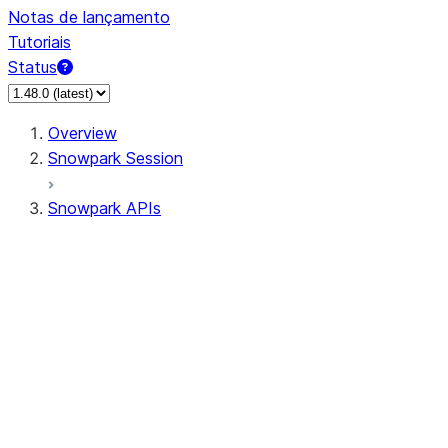
Notas de lançamento
Tutoriais
Status
Overview
Snowpark Session
Snowpark APIs
Input/Output
DataFrame
Column
Data Types