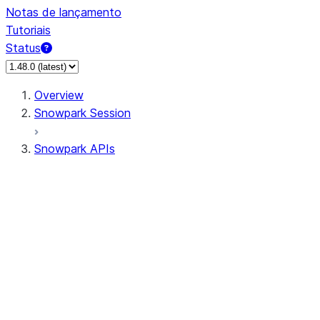
Notas de lançamento
Tutoriais
Status
Overview
Snowpark Session
Snowpark APIs
Input/Output
DataFrame
Column
Data Types