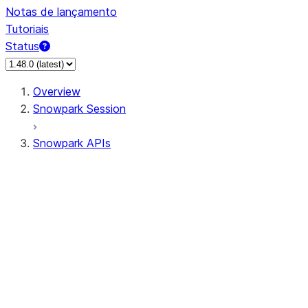
Notas de lançamento
Tutoriais
Status
Overview
Snowpark Session
Snowpark APIs
Input/Output
DataFrame
Column
Data Types