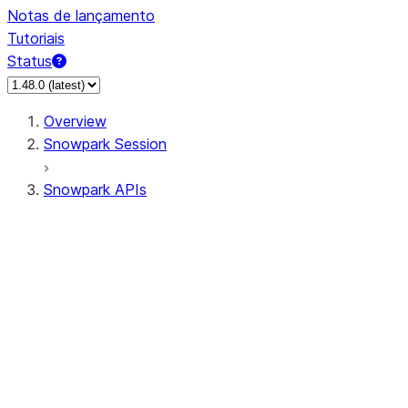
Notas de lançamento
Tutoriais
Status
Overview
Snowpark Session
Snowpark APIs
Input/Output
DataFrame
Column
Data Types