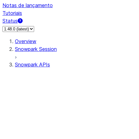
Notas de lançamento
Tutoriais
Status
Overview
Snowpark Session
Snowpark APIs
Input/Output
DataFrame
Column
Data Types