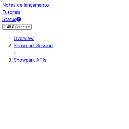
Notas de lançamento
Tutoriais
Status
Overview
Snowpark Session
Snowpark APIs
Input/Output
DataFrame
Column
Data Types