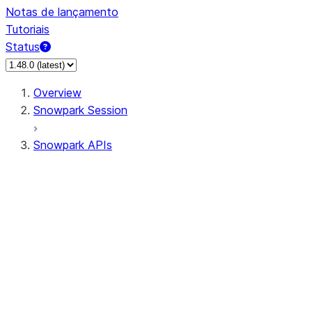
Notas de lançamento
Tutoriais
Status
Overview
Snowpark Session
Snowpark APIs
Input/Output
DataFrame
Column
Data Types