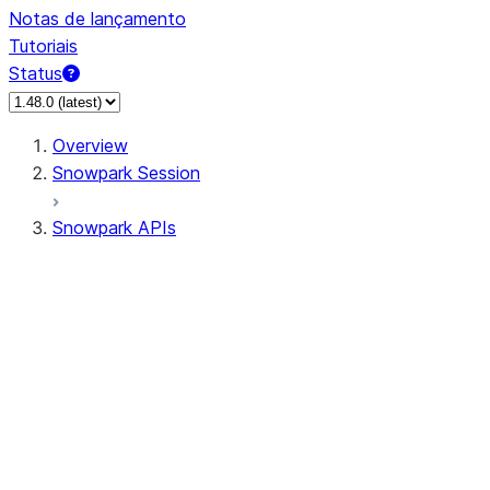
Notas de lançamento
Tutoriais
Status
Overview
Snowpark Session
Snowpark APIs
Input/Output
DataFrame
Column
Data Types