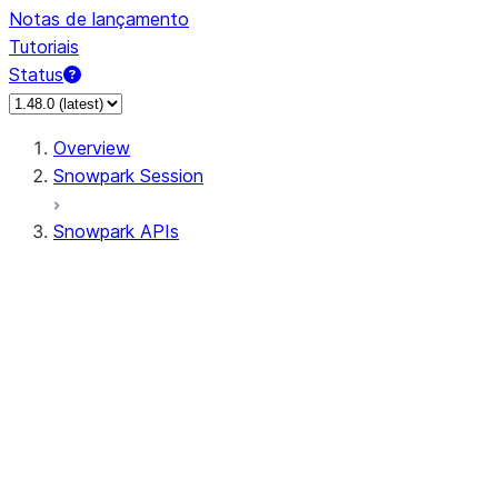
Notas de lançamento
Tutoriais
Status
Overview
Snowpark Session
Snowpark APIs
Input/Output
DataFrame
Column
Data Types