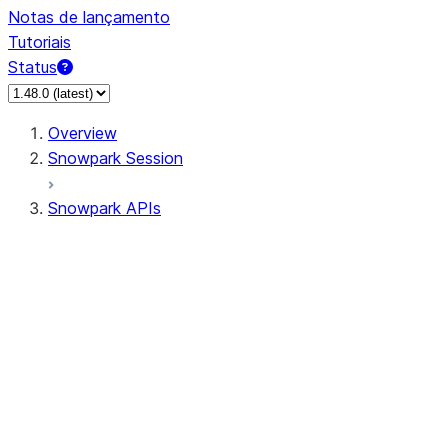
Notas de lançamento
Tutoriais
Status
Overview
Snowpark Session
Snowpark APIs
Input/Output
DataFrame
Column
Data Types