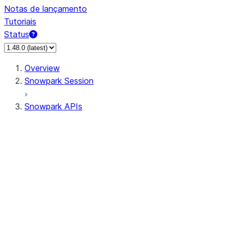
Notas de lançamento
Tutoriais
Status
Overview
Snowpark Session
Snowpark APIs
Input/Output
DataFrame
Column
Data Types