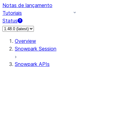
Notas de lançamento
Tutoriais
Status
Overview
Snowpark Session
Snowpark APIs
Input/Output
DataFrame
Column
Data Types