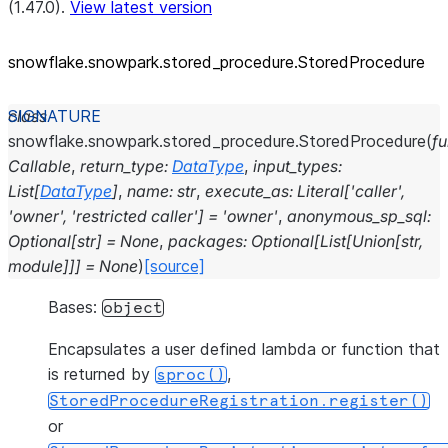
(1.47.0).
View latest version
snowflake.snowpark.stored_
procedure.StoredProcedure
class
snowflake.snowpark.stored_procedure.
StoredProcedure
(
f
Callable
,
return_type
:
DataType
,
input_types
:
List
[
DataType
]
,
name
:
str
,
execute_as
:
Literal
[
'caller'
,
'owner'
,
'restricted
caller'
]
=
'owner'
,
anonymous_sp_sql
:
Optional
[
str
]
=
None
,
packages
:
Optional
[
List
[
Union
[
str
,
module
]
]
]
=
None
)
[source]
Bases:
object
Encapsulates a user defined lambda or function that
is returned by
,
sproc()
StoredProcedureRegistration.register()
or